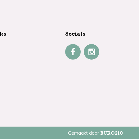
nks
Socials
Gemaakt door
BURO
210